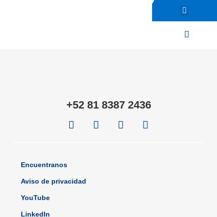
¿Quieres ser un asesor?
Red de atención
Encuentre un Profesional Financiero
+52 81 8387 2436
Encuentranos
Aviso de privacidad
YouTube
LinkedIn